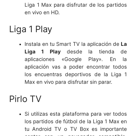
Liga 1 Max para disfrutar de los partidos
en vivo en HD.
Liga 1 Play
Instala en tu Smart TV la aplicación de
La
Liga 1 Play
desde la tienda de
aplicaciones «Google Play». En la
aplicación vas a poder encontrar todos
los encuentras deportivos de la Liga 1
Max en vivo para disfrutar sin parar.
Pirlo TV
Si utilizas esta plataforma para ver todos
los partidos de fútbol de la Liga 1 Max en
tu Android TV o TV Box es importante