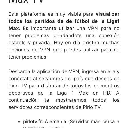
Esta plataforma es muy viable para
visualizar
todos los partidos de de fútbol de la Liga1
Max
. Es importante utilizar una VPN para no
tener problemas brindándote una conexión
estable y privada. Hoy en día existen muchas
opciones de VPN que puedes utilizar para no
tener problemas.
Descarga la aplicación de VPN, ingresa en ella y
conéctate al servidores del país que desees en
Pirlo TV para disfrutar de todos los encuentros
deportivos de la Liga 1 Max en HD. A
continuación te mostraremos todos los
servidores correspondientes de Pirlo TV.
pirlotv.fr: Alemania (Servidor más cerca a