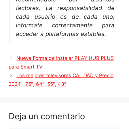
factores. La responsabilidad de
cada usuario es de cada uno,
infórmate correctamente para
acceder a plataformas estables.
Nueva Forma de instalar PLAY HUB PLUS
para Smart TV
Los mejores televisores CALIDAD y Precio
2024 | 75″, 64″, 55″, 43″
Deja un comentario