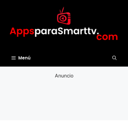
Saltar
al
contenido
Menú
Anuncio