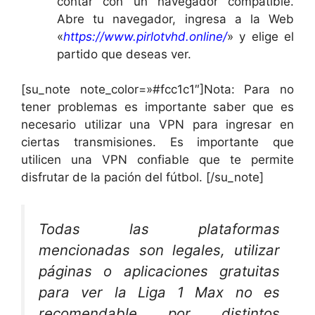
contar con un navegador compatible.
Abre tu navegador, ingresa a la Web
«
https://www.pirlotvhd.online/
» y elige el
partido que deseas ver.
[su_note note_color=»#fcc1c1″]Nota: Para no
tener problemas es importante saber que es
necesario utilizar una VPN para ingresar en
ciertas transmisiones. Es importante que
utilicen una VPN confiable que te permite
disfrutar de la pación del fútbol. [/su_note]
Todas las plataformas
mencionadas son legales, utilizar
páginas o aplicaciones gratuitas
para ver la Liga 1 Max no es
recomendable por distintos