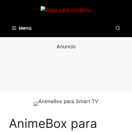
Saltar
al
contenido
Menú
Anuncio
AnimeBox para