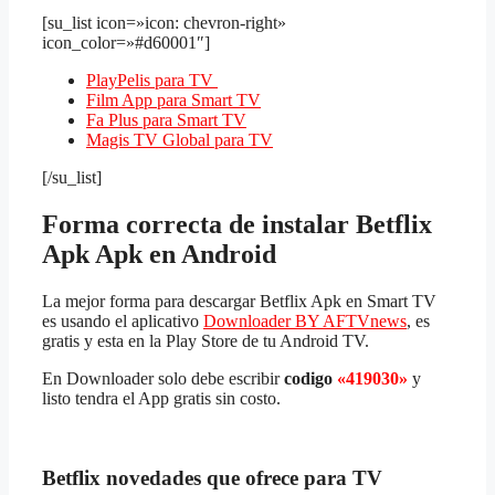
[su_list icon=»icon: chevron-right»
icon_color=»#d60001″]
PlayPelis para TV
Film App para Smart TV
Fa Plus para Smart TV
Magis TV Global para TV
[/su_list]
Forma correcta de instalar Betflix
Apk Apk en Android
La mejor forma para descargar Betflix Apk en Smart TV
es usando el aplicativo
Downloader BY AFTVnews
, es
gratis y esta en la Play Store de tu Android TV.
En Downloader solo debe escribir
codigo
«419030»
y
listo tendra el App gratis sin costo.
Betflix novedades que ofrece para TV